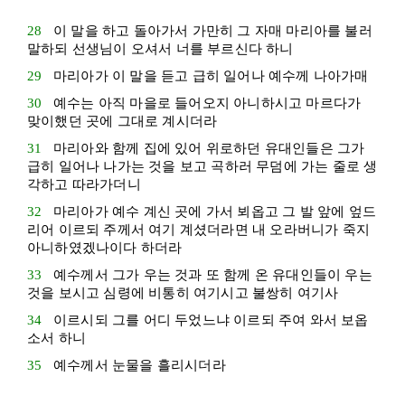
28
이 말을 하고 돌아가서 가만히 그 자매
마리아
를 불러
말하되 선생님이 오셔서 너를 부르신다 하니
29
마리아
가 이 말을 듣고 급히 일어나 예수께 나아가매
30
예수는 아직 마을로 들어오지 아니하시고
마르다
가
맞이했던 곳에 그대로 계시더라
31
마리아
와 함께 집에 있어 위로하던
유대
인들은 그가
급히 일어나 나가는 것을 보고 곡하러 무덤에 가는 줄로 생
각하고 따라가더니
32
마리아
가 예수 계신 곳에 가서 뵈옵고 그 발 앞에 엎드
리어 이르되 주께서 여기 계셨더라면 내 오라버니가 죽지
아니하였겠나이다 하더라
33
예수께서 그가 우는 것과 또 함께 온
유대
인들이 우는
것을 보시고 심령에 비통히 여기시고 불쌍히 여기사
34
이르시되 그를 어디 두었느냐 이르되 주여 와서 보옵
소서 하니
35
예수께서 눈물을 흘리시더라