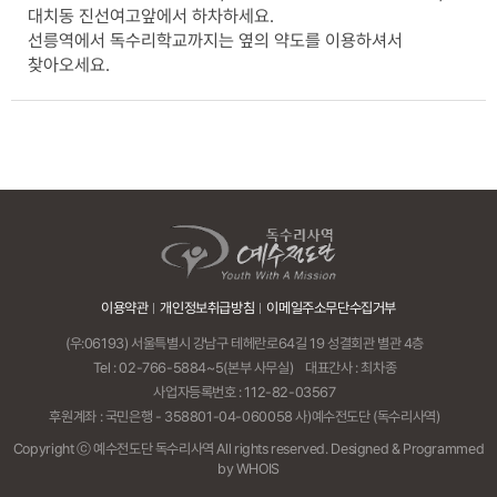
대치동 진선여고앞에서 하차하세요.
선릉역에서 독수리학교까지는 옆의 약도를 이용하셔서
찾아오세요.
이용약관
개인정보취급방침
이메일주소무단수집거부
(우:06193) 서울특별시 강남구 테헤란로64길 19 성결회관 별관 4층
Tel :
02-766-5884~5
(본부 사무실)
대표간사 : 최차종
사업자등록번호 : 112-82-03567
후원계좌 : 국민은행 - 358801-04-060058 사)예수전도단 (독수리사역)
Copyright ⓒ 예수전도단 독수리사역 All rights reserved.
Designed & Programmed
by WHOIS