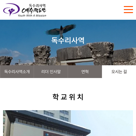
독수리사역
독수리사역소개
리더 인사말
연혁
오시는 길
학 교 위 치