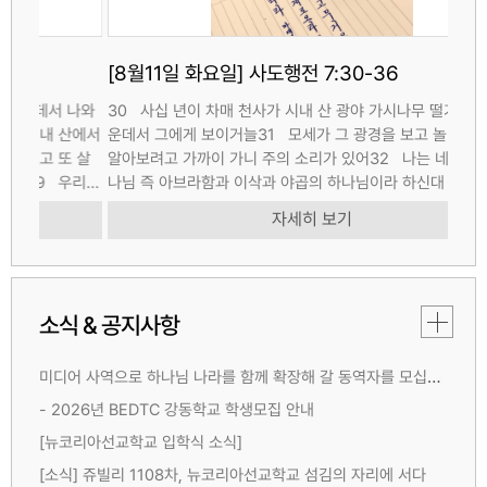
[8월11일 화요일] 사도행전 7:30-36
[8
 나와
30 사십 년이 차매 천사가 시내 산 광야 가시나무 떨기 불꽃 가
23
산에서
운데서 그에게 보이거늘31 모세가 그 광경을 보고 놀랍게 여겨
나더
 살
알아보려고 가까이 가니 주의 소리가 있어32 나는 네 조상의 하
자를
우리
나님 즉 아브라함과 이삭과 야곱의 하나님이라 하신대 모세가 무
형제
마음
서워 감히 바라보지 못하더라33 주께서 이르시되 네 발의 신을
달으
자세히 보기
도할
벗으라 네가 서 있는 곳은 거룩한 땅이니라34 내 백성이 애굽에
날 
서 괴로움 받음을 내가 확실..
르되 
소식 & 공지사항
미디어 사역으로 하나님 나라를 함께 확장해 갈 동역자를 모십니다
- 2026년 BEDTC 강동학교 학생모집 안내
[뉴코리아선교학교 입학식 소식]
[소식] 쥬빌리 1108차, 뉴코리아선교학교 섬김의 자리에 서다