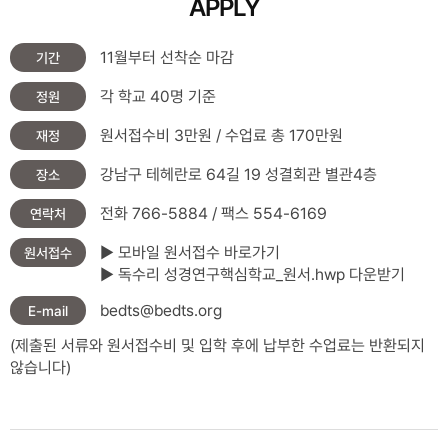
APPLY
11월부터 선착순 마감
기간
각 학교 40명 기준
정원
원서접수비 3만원 / 수업료 총 170만원
재정
강남구 테헤란로 64길 19 성결회관 별관4층
장소
전화 766-5884 / 팩스 554-6169
연락처
▶ 모바일 원서접수 바로가기
원서접수
▶ 독수리 성경연구핵심학교_원서.hwp 다운받기
bedts@bedts.org
E-mail
(제출된 서류와 원서접수비 및 입학 후에 납부한 수업료는 반환되지
않습니다)