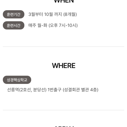
WHEN
3월부터 10월 까지 (8개월)
훈련기간
매주 월-화 (오후 7시-10시)
훈련시간
WHERE
성경핵심학교
선릉역(2호선, 분당선) 1번출구 (성결회관 별관 4층)